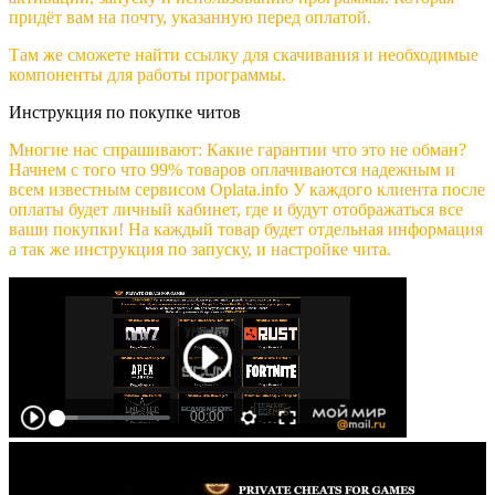
придёт вам на почту, указанную перед оплатой.
Там же сможете найти ссылку для скачивания и необходимые
компоненты для работы программы.
Инструкция по покупке читов
Многие нас спрашивают: Какие гарантии что это не обман?
Начнем с того что 99% товаров оплачиваются надежным и
всем известным сервисом Oplata.info У каждого клиента после
оплаты будет личный кабинет, где и будут отображаться все
ваши покупки! На каждый товар будет отдельная информация
а так же инструкция по запуску, и настройке чита.